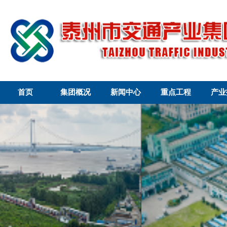
首页
集团概况
新闻中心
重点工程
产业