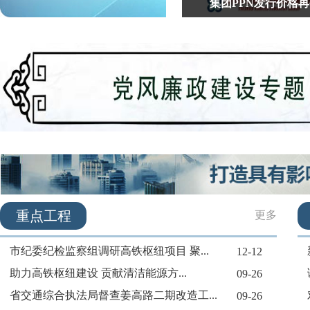
”—...
集团PPN发行价格
重点工程
更多
市纪委纪检监察组调研高铁枢纽项目 聚...
12-12
助力高铁枢纽建设 贡献清洁能源方...
09-26
省交通综合执法局督查姜高路二期改造工...
09-26