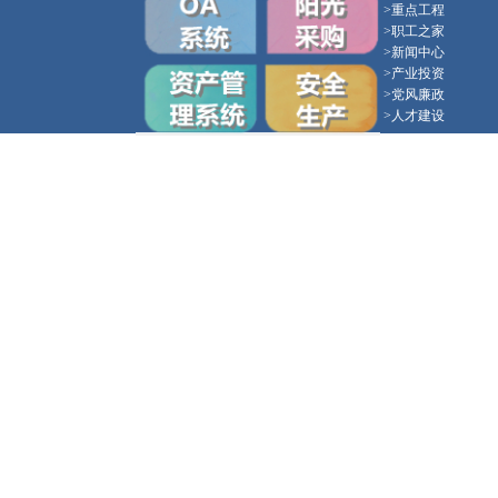
>重点工程
>职工之家
>新闻中心
>产业投资
>党风廉政
>人才建设