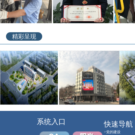
精彩呈现
系统入口
快速导航
>党的建设